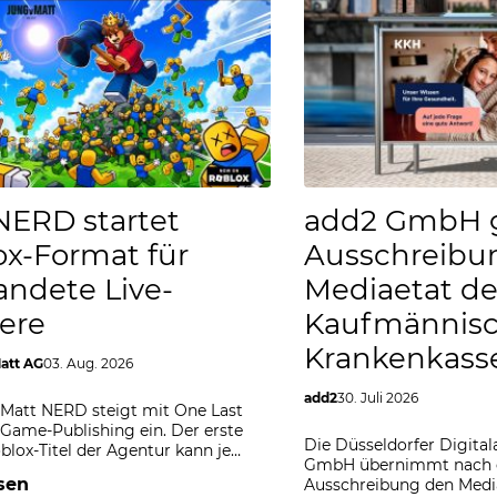
NERD startet
add2 GmbH 
ox-Format für
Ausschreibu
andete Live-
Mediaetat de
ere
Kaufmännis
Krankenkass
att AG
03. Aug. 2026
add2
30. Juli 2026
Matt NERD steigt mit One Last
 Game-Publishing ein. Der erste
Die Düsseldorfer Digita
blox-Titel der Agentur kann je…
GmbH übernimmt nach e
sen
Ausschreibung den Medi