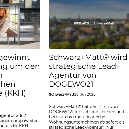
gewinnt
Schwarz+Matt® wird
ng um den
strategische Lead-
r
Agentur von
chen
DOGEWO21
e (KKH)
Schwarz+Matt
28. Juli 2026
Schwarz+Matt® hat den Pitch von
DOGEWO21 für sich entschieden und
lagentur add2
betreut das traditionsreiche
iner europaweiten
Wohnungsunternehmen ab sofort als
aetat der KKH
strategische Lead-Agentur. „Nur…