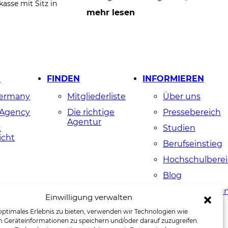
sse mit Sitz in
mehr lesen
N
FINDEN
INFORMIEREN
Germany
Mitgliederliste
Über uns
 Agency
Die richtige
Pressebereich
Agentur
t
Studien
icht
Berufseinstieg
Hochschulbere
Blog
Agenturmeldu
Einwilligung verwalten
myGWA
optimales Erlebnis zu bieten, verwenden wir Technologien wie
 Geräteinformationen zu speichern und/oder darauf zuzugreifen.