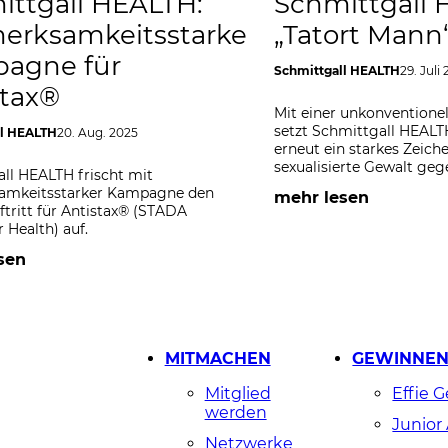
ittgall HEALTH:
Schmittgall 
erksamkeitsstarke
„Tatort Mann
agne für
Schmittgall HEALTH
29. Juli
stax®
Mit einer unkonvention
setzt Schmittgall HEAL
ll HEALTH
20. Aug. 2025
erneut ein starkes Zeic
sexualisierte Gewalt ge
ll HEALTH frischt mit
amkeitsstarker Kampagne den
mehr lesen
tritt für Antistax® (STADA
Health) auf.
sen
MITMACHEN
GEWINNE
Mitglied
Effie 
werden
Junior
Netzwerke