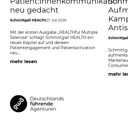
Patient:innenkommunikation
Schm
neu gedacht
Aufm
Kamp
Schmittgall HEALTH
27. Juli 2026
Anti
Mit der ersten Ausgabe „HEALTHful Multiple
Sklerose“ schlägt Schmittgall HEALTH ein
Schmittga
neues Kapitel auf und denken
Patientengagement und Patientactivation
Schmittga
neu.…
aufmerks
Markenauf
mehr lesen
Consumer 
mehr le
GWA