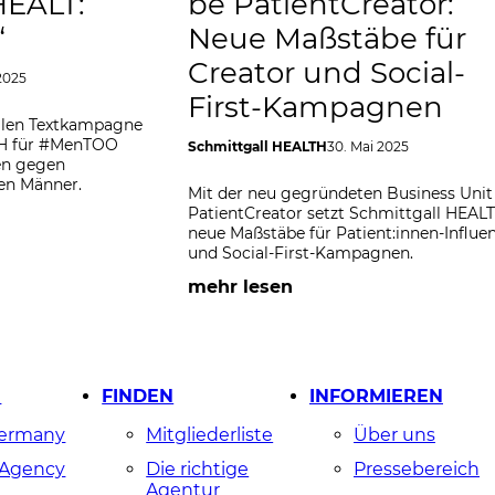
HEALT:
be PatientCreator:
“
Neue Maßstäbe für
Creator und Social-
 2025
First-Kampagnen
ellen Textkampagne
TH für #MenTOO
Schmittgall HEALTH
30. Mai 2025
hen gegen
gen Männer.
Mit der neu gegründeten Business Unit
PatientCreator setzt Schmittgall HEAL
neue Maßstäbe für Patient:innen-Influe
und Social-First-Kampagnen.
mehr lesen
N
FINDEN
INFORMIEREN
Germany
Mitgliederliste
Über uns
 Agency
Die richtige
Pressebereich
Agentur