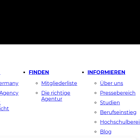
N
FINDEN
INFORMIEREN
Germany
Mitgliederliste
Über uns
 Agency
Die richtige
Pressebereich
Agentur
t
Studien
icht
Berufseinstieg
Hochschulbere
Blog