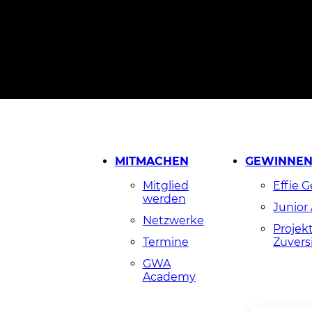
Jetzt Tickets sichern
MITMACHEN
GEWINNE
Mitglied
Effie 
werden
Junior
Netzwerke
Projek
Termine
Zuvers
GWA
Academy