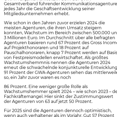
Gesamtverband führender Kommunikationsagentur
jedes Jahr die Geschäftsentwicklung seiner
Mitgliedsunternehmen erhebt.
Wie schon in den Jahren zuvor erzielen 2024 die
meisten Agenturen, die ihren Umsatz steigern
konnten, Wachstum im Bereich zwischen 500.000 u
3 Millionen Euro. Im Durchschnitt über alle befragten
Agenturen basieren rund 67 Prozent des Gross Incom
auf Projekthonoraren und 18 Prozent auf
Pauschalhonoraren, knapp 7 Prozent werden auf Basi
von Festpreismodellen erwirtschaftet. Als größtes
Wachstumshemmnis nennen die Agenturen 2024
erneut die schwächelnde konjunkturelle Entwicklung
91 Prozent der GWA-Agenturen sehen das mittlerweil
so, ein Jahr zuvor waren es noch
86 Prozent. Eine weniger große Rolle als
Wachstumshemmer spielt 2024 – wie schon 2023 – d
Fachkräftemangel. Hier sinkt der Zustimmungswert
der Agenturen von 63 auf jetzt 50 Prozent.
Für 2025 sind die Agenturen dennoch optimistisch,
wenn auch verhaltener als im Vorjahr. Gut 57 Prozent