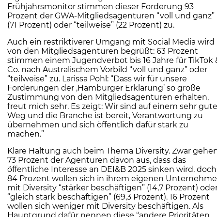
Frühjahrsmonitor stimmen dieser Forderung 93
Prozent der GWA-Mitgliedsagenturen “voll und ganz”
(71 Prozent) oder “teilweise” (22 Prozent) zu.
Auch ein restriktiverer Umgang mit Social Media wird
von den Mitgliedsagenturen begrüßt: 63 Prozent
stimmen einem Jugendverbot bis 16 Jahre für TikTok 
Co. nach Australischem Vorbild “voll und ganz” oder
“teilweise” zu. Larissa Pohl: “Dass wir für unsere
Forderungen der ,Hamburger Erklärung’ so große
Zustimmung von den Mitgliedsagenturen erhalten,
freut mich sehr. Es zeigt: Wir sind auf einem sehr gut
Weg und die Branche ist bereit, Verantwortung zu
übernehmen und sich öffentlich dafür stark zu
machen.”
Klare Haltung auch beim Thema Diversity. Zwar gehe
73 Prozent der Agenturen davon aus, dass das
öffentliche Interesse an DEI&B 2025 sinken wird, doch
84 Prozent wollen sich in ihrem eigenen Unternehm
mit Diversity “stärker beschäftigen” (14,7 Prozent) ode
“gleich stark beschäftigen” (69,3 Prozent). 16 Prozent
wollen sich weniger mit Diversity beschäftigen. Als
Hauptgrund dafür nennen diese “andere Prioritäten