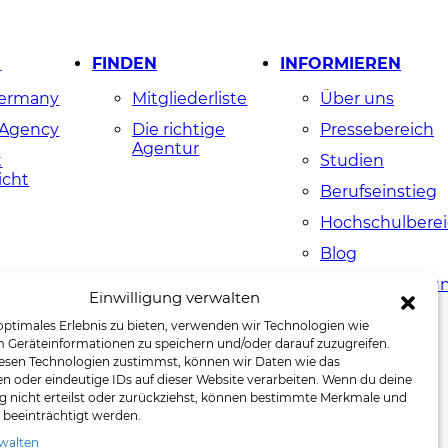
N
FINDEN
INFORMIEREN
Germany
Mitgliederliste
Über uns
 Agency
Die richtige
Pressebereich
Agentur
t
Studien
icht
Berufseinstieg
Hochschulbere
Blog
Agenturmeldu
Einwilligung verwalten
myGWA
optimales Erlebnis zu bieten, verwenden wir Technologien wie
 Geräteinformationen zu speichern und/oder darauf zuzugreifen.
esen Technologien zustimmst, können wir Daten wie das
en oder eindeutige IDs auf dieser Website verarbeiten. Wenn du deine
ng nicht erteilst oder zurückziehst, können bestimmte Merkmale und
 beeinträchtigt werden.
rwalten