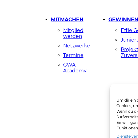
MITMACHEN
GEWINNE
Mitglied
Effie 
werden
Junior
Netzwerke
Projek
Termine
Zuvers
GWA
Academy
Um dir ein 
Cookies, um
Wenn du di
Surfverhalt
Einwillligu
Funktionen
Dienste ve